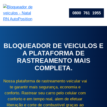
0800 761 1955
BLOQUEADOR DE VEICULOS E
A PLATAFORMA DE
RASTREAMENTO MAIS
COMPLETA.
Nossa plataforma de rastreamento veicular vai
te garantir mais segurança, economia e
conforto. Rastrear seu carro pelo celular com
conforto e em tempo real, alem de efetuar
liberação e corte de combustivel graças ao