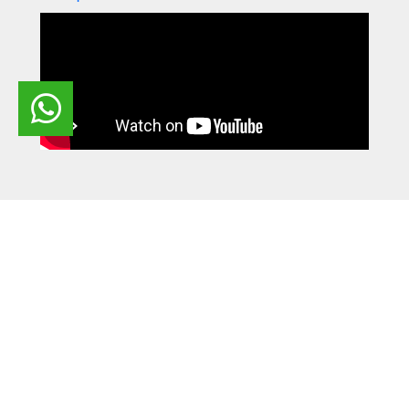
POR APENAS
59
R$