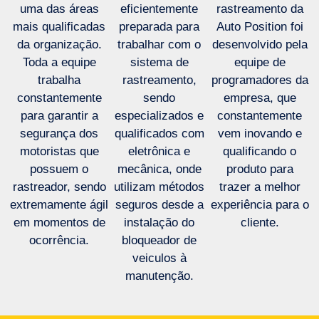
uma das áreas
eficientemente
rastreamento da
mais qualificadas
preparada para
Auto Position foi
da organização.
trabalhar com o
desenvolvido pela
Toda a equipe
sistema de
equipe de
trabalha
rastreamento,
programadores da
constantemente
sendo
empresa, que
para garantir a
especializados e
constantemente
segurança dos
qualificados com
vem inovando e
motoristas que
eletrônica e
qualificando o
possuem o
mecânica, onde
produto para
rastreador, sendo
utilizam métodos
trazer a melhor
extremamente ágil
seguros desde a
experiência para o
em momentos de
instalação do
cliente.
ocorrência.
bloqueador de
veiculos à
manutenção.